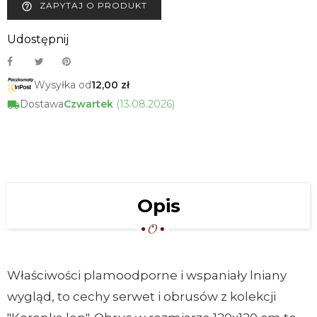
ZAPYTAJ O PRODUKT
help_outline
Udostępnij
Wysyłka od
12,00 zł
Dostawa
Czwartek
(13.08.2026)
Opis
Właściwości plamoodporne i wspaniały lniany
wygląd, to cechy serwet i obrusów z kolekcji