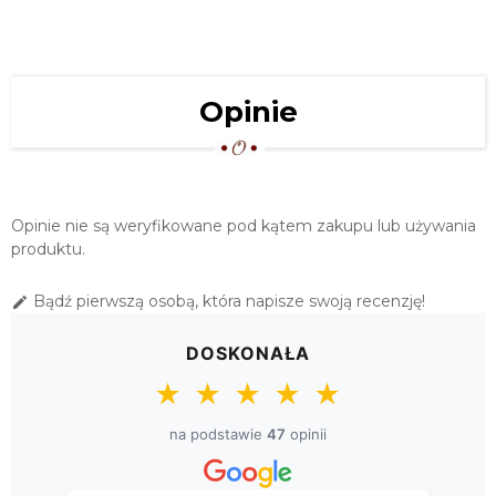
BEŻOWY
73,00 zł
SERWETA "KORONKA LEN" 80X80
Opinie
BEŻ
84,00 zł
BIEŻNIK KORONKA LEN 60X120
BEŻOWY
Opinie nie są weryfikowane pod kątem zakupu lub używania
89,00 zł
produktu.
SERWETA "KORONKA LEN" 100X100
Bądź pierwszą osobą, która napisze swoją recenzję!

BEŻ
129,00 zł
DOSKONAŁA
OBRUS "KORONKA LEN" 110X160 BEŻ
★
★
★
★
★
159,00 zł
na podstawie
47
opinii
KWADRATOWY OBRUS "KORONKA