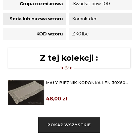
Grupa rozmiarowa
.Kwadrat pow 100
Seria lub nazwa wzoru
Koronka len
KOD wzoru
ZK01be
Z tej kolekcji :
MAŁY BIEŻNIK KORONKA LEN 30X60
BEŻ
48,00 zł
BIEŻNIK KORONKA LEN 40X80
BEŻOWY
POKAŻ WSZYSTKIE
63,00 zł
BIEŻNIK KORONKA LEN 50X100