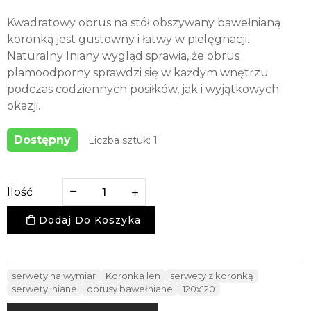
Kwadratowy obrus na stół obszywany bawełnianą
koronką jest gustowny i łatwy w pielęgnacji.
Naturalny lniany wygląd sprawia, że obrus
plamoodporny sprawdzi się w każdym wnętrzu
podczas codziennych posiłków, jak i wyjątkowych
okazji.
Dostępny
Liczba sztuk: 1
Ilość
Dodaj Do Koszyka
serwety na wymiar
Koronka len
serwety z koronką
serwety lniane
obrusy bawełniane
120x120