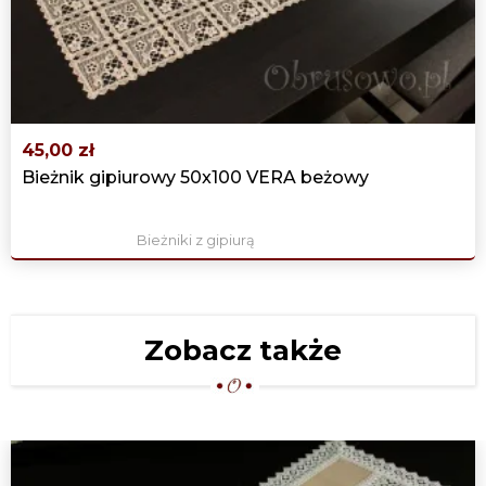
DUŻY OWALNY OBRUS "KORONKA
‹
›
LEN" 150X300 BEŻ
339,00 zł
45,00 zł
Bieżnik gipiurowy 50x100 VERA beżowy
Bieżniki z gipiurą
Zobacz także