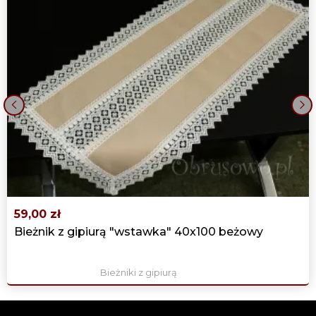
‹
›
59,00 zł
Bieżnik z gipiurą "wstawka" 40x100 beżowy
Bieżniki z gipiurą