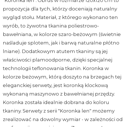
"Koronka len". Obrus w rozmiarze 120x120 cm to
propozycja dla tych, którzy doceniają naturalny
wygląd stołu. Materiał, z którego wykonano ten
wyrób, to żywotna tkanina poliestrowo-
bawełniana, w kolorze szaro-beżowym (świetnie
naśladuje splotem, jak i barwą naturalne płótno
lniane). Dodatkowym atutem tkaniny są jej
właściwości plamoodporne, dzięki specjalnej
technologii teflonowania tkanin. Koronka w
kolorze beżowym, którą doszyto na brzegach tej
eleganckiej serwety, jest koronką klockową
wykonaną maszynowo z bawełnianej przędzy.
Koronka została idealnie dobrana do koloru
tkaniny. Serwety z serii "Koronka len" możemy
zrealizować na dowolny wymiar - w zależności od