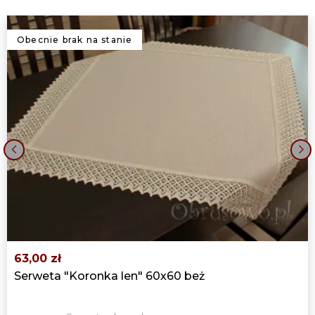
219,00 zł
OBRUS "KORONKA LEN" 140X180 BEŻ
Obecnie brak na stanie
219,00 zł
OBRUS KORONKA LEN 140X200 BEŻ
239,00 zł
OBRUS OWALNY KORONKA LEN
‹
›
140X200 BEŻ
239,00 zł
OBRUS KORONKA LEN 140X220 BEŻ
259,00 zł
63,00 zł
OBRUS OWALNY "KORONKA LEN"
Serweta "Koronka len" 60x60 beż
140X220 BEŻOWY
259,00 zł