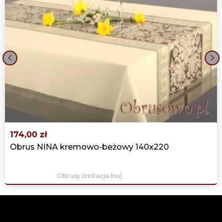
‹
›
174,00 zł
Obrus NINA kremowo-beżowy 140x220
Obrusy (imitacja lnu)