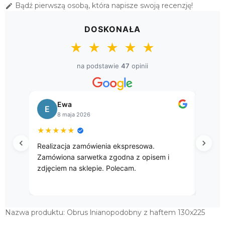
Bądź pierwszą osobą, która napisze swoją recenzję!

DOSKONAŁA
★
★
★
★
★
na podstawie
47
opinii
Bogusława
Sł
B
S
8 kwietnia 2026
8 k
★
★
★
★
★
★
★
★
Przepięke gobelinowe obrusy.
Przesyłk
godna po
zakupu.
Nazwa produktu: Obrus lnianopodobny z haftem 130x225