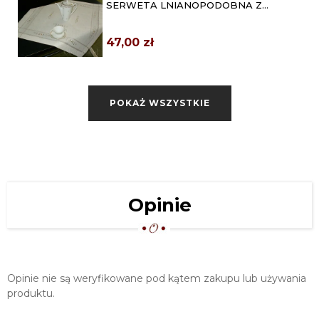
SERWETA LNIANOPODOBNA Z
HAFTEM 60X60
47,00 zł
BIEŻNIK LNIANOPODOBNY Z
HAFTEM 40X180
POKAŻ WSZYSTKIE
79,00 zł
OBRUS LNIANOPODOBNY Z HAFTEM
130X170
179,00 zł
OBRUS LNIANOPODOBNY Z HAFTEM
Opinie
160X280
299,00 zł
Opinie nie są weryfikowane pod kątem zakupu lub używania
produktu.