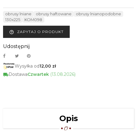
obrusy lniane
obrusy haftowane
obrusy lnianopodobne
130x225
KOM098
ZAPYTAJ O PRODUKT
help_outline
Udostępnij
Wysyłka od
12,00 zł
Dostawa
Czwartek
(13.08.2026)
Opis