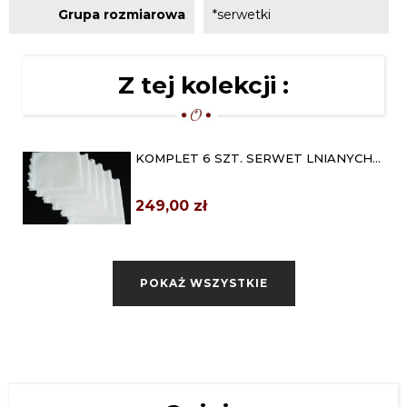
Grupa rozmiarowa
*serwetki
Z tej kolekcji :
KOMPLET 6 SZT. SERWET LNIANYCH
OBRABIANYCH KORONKĄ
249,00 zł
KOMPLET SERWET LNIANYCH Z
MEREŻKĄ 6 SZT.
POKAŻ WSZYSTKIE
299,00 zł
KOMPLET LNIANYCH SERWET Z
RĘCZNYM HAFTEM 6 SZT.
399,00 zł