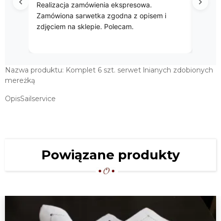
6 SZT.
 ekspresowa.
Przepięke gobelinowe obrusy.
529,00 zł
godna z opisem i
olecam.
Nazwa produktu: Komplet 6 szt. serwet lnianych zdobionych
mereżką
OpisSailservice
Powiązane produkty