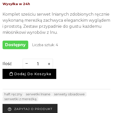
Komplet sześciu serwet lnianych zdobionych ręcznie
wykonaną mereżką zachwyca eleganckim wyglądem
i prostotą. Zestaw przypadnie do gustu każdemu
miłośnikowi wyrobów z lnu.
Dostępny
Liczba sztuk: 4
Ilość
Dodaj Do Koszyka
haft ręczny
serwetki lniane
serwety obiadowe
serwetki z mereżką
ZAPYTAJ O PRODUKT
help_outline