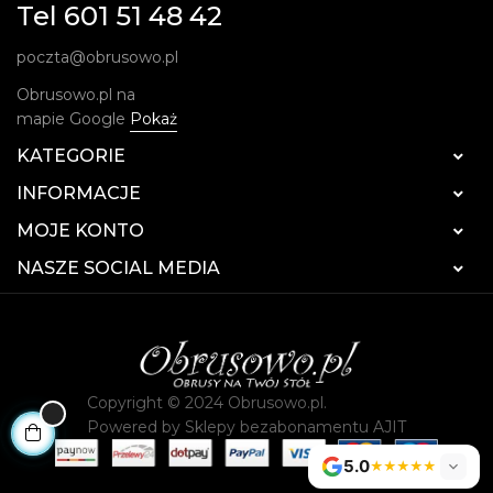
Tel 601 51 48 42
poczta@obrusowo.pl
Obrusowo.pl na
mapie Google
Pokaż
KATEGORIE

INFORMACJE

MOJE KONTO

NASZE SOCIAL MEDIA

Copyright © 2024 Obrusowo.pl.
Powered by
Sklepy bezabonamentu AJIT
5.0
★★★★★