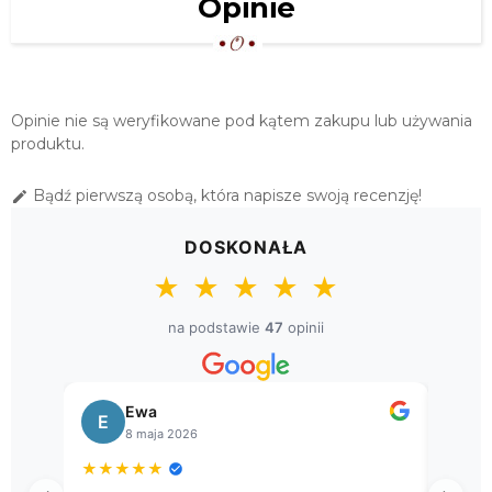
Opinie
KOMPLET SERWET HAFTOWANYCH
RĘCZNIE - 6 SZT. EKRI
399,00 zł
SERWETKI LNIANE EKRI - HAFT
Opinie nie są weryfikowane pod kątem zakupu lub używania
RĘCZNY KOMPLET 6 SZT.
produktu.
399,00 zł
LNIANE SERWETKI Z RĘCZNYM
Bądź pierwszą osobą, która napisze swoją recenzję!

HAFTEM KOMPLET 6 SZT.
399,00 zł
DOSKONAŁA
SERWETKI LNIANE HAFT RĘCZNY
★
★
★
★
★
KOMPLET 6 SZT. (HM04A)
na podstawie
47
opinii
429,00 zł
KOMPLET RĘCZNIE HAFTOWANYCH
SERWET LNIANYCH
Bogusława
B
449,00 zł
8 kwietnia 2026
KOMPLET SERWETEK KASZUBSKICH
★
★
★
★
★