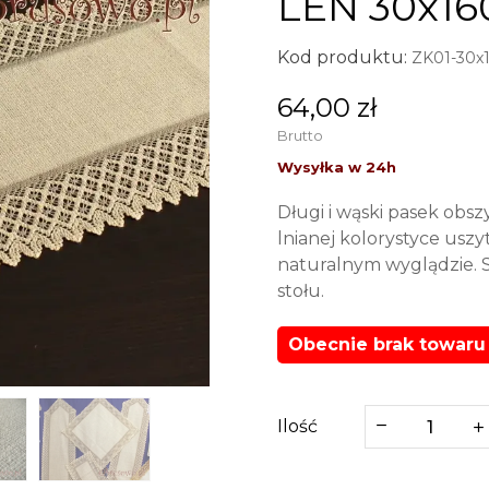
LEN 30x16
Kod produktu:
ZK01-30x
64,00 zł
Brutto
Długi i wąski pasek obs
lnianej kolorystyce uszy
naturalnym wyglądzie. S
stołu.
Obecnie brak towaru
Ilość