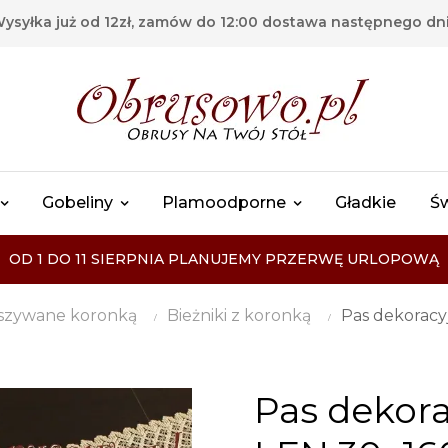
ysyłka już od 12zł, zamów do 12:00 dostawa następnego dn
Gobeliny
Plamoodporne
Gładkie
Ś
OD 1 DO 11 SIERPNIA PLANUJEMY PRZERWĘ URLOPOWĄ
szywane koronką
Bieżniki z koronką
Pas dekorac
Pas dekor