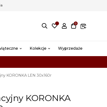
ia
0
wiąteczne
Kolekcje
Wyprzedaże
yjny KORONKA LEN 30x160r
acyjny KORONKA