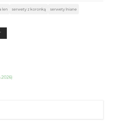
 len
serwety z koronką
serwety lniane
T
8.2026)