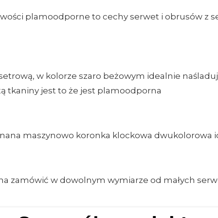
ciwości plamoodporne to cechy serwet i obrusów z ser
setrową, w kolorze szaro beżowym idealnie naśladu
ą tkaniny jest to że jest plamoodporna
nana maszynowo koronka klockowa dwukolorowa ide
 można zamówić w dowolnym wymiarze od małych ser