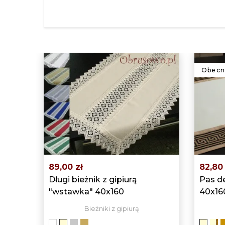
Obecni
89,00 zł
82,80 
Długi bieżnik z gipiurą
Pas d
"wstawka" 40x160
40x16
Bieżniki z gipiurą
biały
Szary
ciemny
K
ekri
ekri