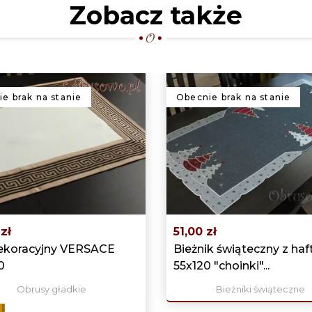
Zobacz także
e brak na stanie
Obecnie brak na stanie
zł
51,00 zł
ekoracyjny VERSACE
Bieżnik świąteczny z ha
0
55x120 "choinki"...
Obrusy gładkie
Bieżniki świąteczne
rem
ciemny