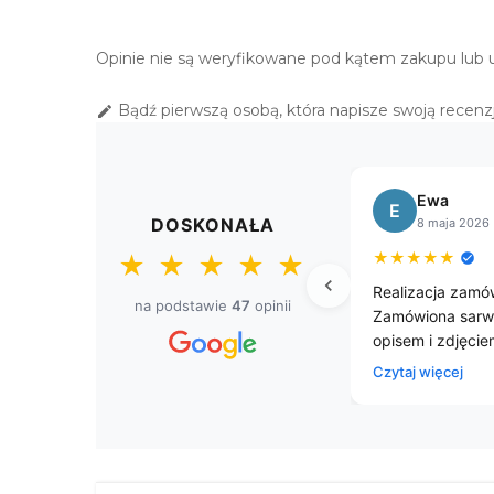
OBRUS "KORONKA LEN"
140X180 BEŻ
Opinie nie są weryfikowane pod kątem zakupu lub 
219,00 zł
OWALNY OBRUS
Bądź pierwszą osobą, która napisze swoją recenzj

KORONKA LEN 140X260
BEŻOWY
299,00 zł
Bogusława
Sławomir
B
S
DOSKONAŁA
8 kwietnia 2026
8 kwietnia 2026
★
★
★
★
★
★
★
★
★
★
★
★
★
★
★
rzepięke gobelinowe obrusy.
Przesyłka dostarczona pr
na podstawie
47
opinii
czasem. Firma godna pole
jestem zadowolony z zaku