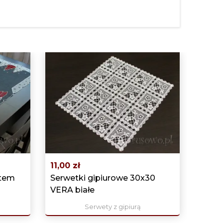
11,00 zł
ftem
Serwetki gipiurowe 30x30
VERA białe
Serwety z gipiurą