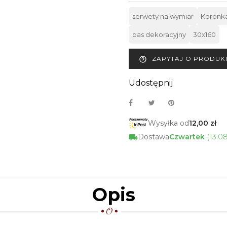
serwety na wymiar
Koronka
pas dekoracyjny
30x160
ZAPYTAJ O PRODUK
help_outline
Udostępnij
Wysyłka od
12,00 zł
Dostawa
Czwartek
(13.0
Opis