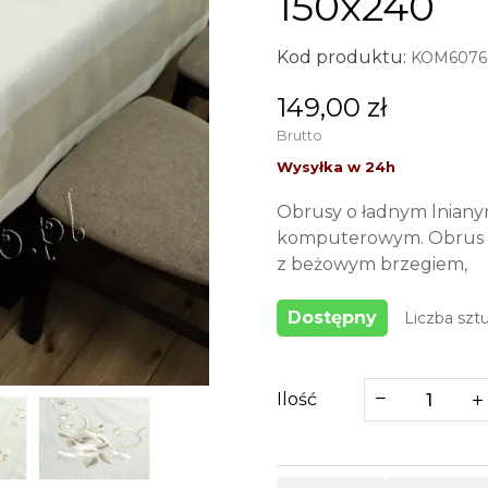
150x240
Kod produktu:
KOM6076-
149,00 zł
Brutto
Obrusy o ładnym lnian
komputerowym. Obrus z t
z beżowym brzegiem,
Dostępny
Liczba sztu
Ilość