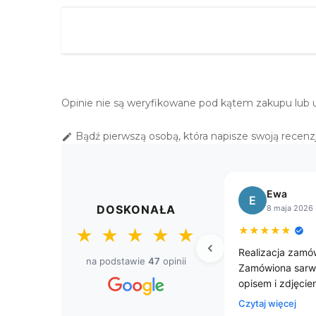
Opinie nie są weryfikowane pod kątem zakupu lub 
Bądź pierwszą osobą, która napisze swoją recenzj

Sławomir
S
M
DOSKONAŁA
8 kwietnia 2026
★
★
★
★
★
★
★
★
★
★
★
★
brusy.
Przesyłka dostarczona przed
Zamawi
na podstawie
47
opinii
czasem. Firma godna polecenia
obrusy
jestem zadowolony z zakupu.
zadowo
szybki
Czytaj
dzięk