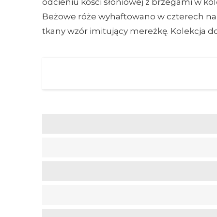
odcieniu kości słoniowej z brzegami w k
Beżowe róże wyhaftowano w czterech naro
tkany wzór imitujący mereżkę. Kolekcja d