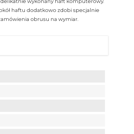
i delikatnie wykonany haft komputerowy.
okół haftu dodatkowo zdobi specjalnie
i zamówienia obrusu na wymiar.