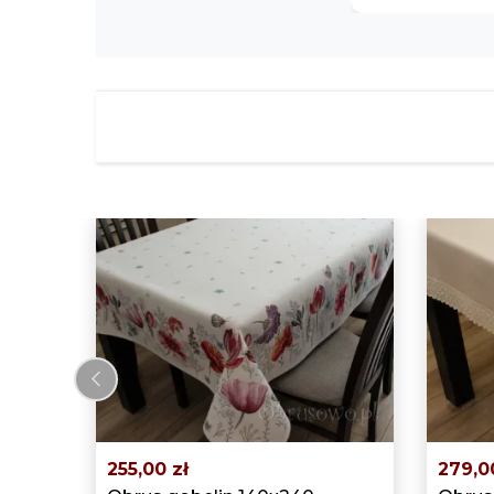
‹
255,00 zł
279,0