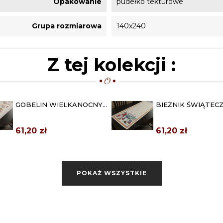
Opakowanie
pudełko tekturowe
Grupa rozmiarowa
140x240
Z tej kolekcji :
GOBELIN WIELKANOCNY
BIEŻNIK ŚWIĄTEC
BIEŻNIK 42X140 "HAPPY
GOBELINOWY 45X1
EASTER"
"KRASNAL"
61,20 zł
61,20 zł
ŚWIĄTECZNY OBRUS
OBRUSY BAWEŁNI
GOBELINOWY 135X180
"PROWANSJA" 140
"GAŁĄZKI"
149,00 zł
159,20 zł
POKAŻ WSZYSTKIE