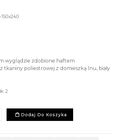
150x240
ym wyglądzie zdobione haftem
kaniny poliestrowej z domieszką lnu, biały
k: 2
Dodaj Do Koszyka