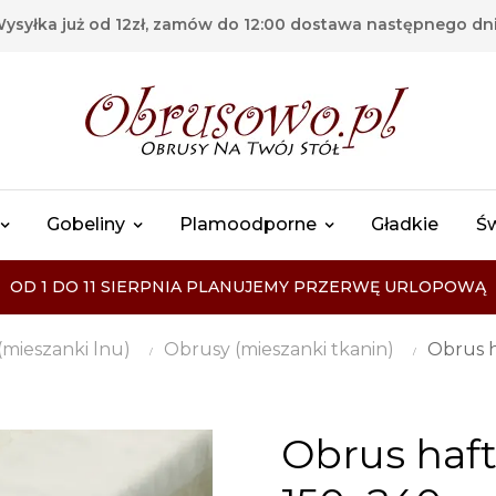
ysyłka już od 12zł, zamów do 12:00 dostawa następnego dn
Gobeliny
Plamoodporne
Gładkie
Ś
OD 1 DO 11 SIERPNIA PLANUJEMY PRZERWĘ URLOPOWĄ
(mieszanki lnu)
Obrusy (mieszanki tkanin)
Obrus 
Obrus haf