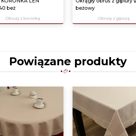
s KORONKA LEN
Okrągły obrus z gipiury 
40 beż
beżowy
Obrusy z koronką
Obrusy z gipiurą
Powiązane produkty