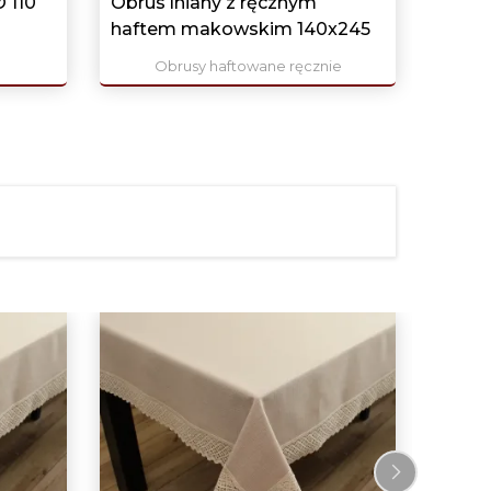
Ø 110
Obrus lniany z ręcznym
haftem makowskim 140x245
Obrusy haftowane ręcznie
279,0
Obru
140x3