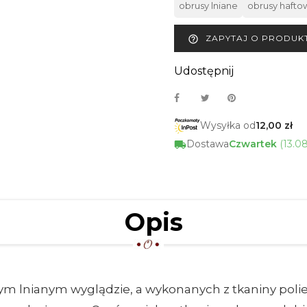
obrusy lniane
obrusy haft
ZAPYTAJ O PRODUK
help_outline
Udostępnij
Wysyłka od
12,00 zł
Dostawa
Czwartek
(13.0
Opis
m lnianym wyglądzie, a wykonanych z tkaniny polie