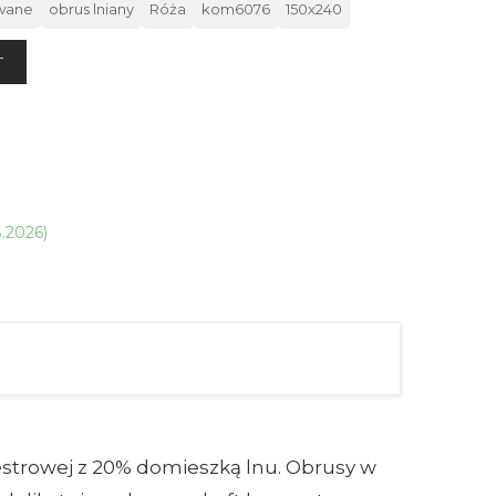
owane
obrus lniany
Róża
kom6076
150x240
T
8.2026)
strowej z 20% domieszką lnu. Obrusy w